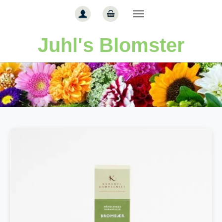
Gå til hoved-indhold
Juhl's Blomster