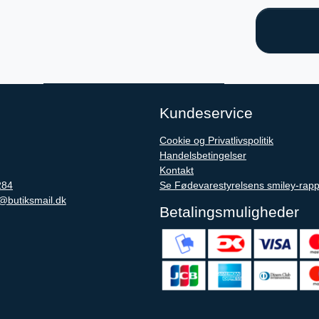
Kundeservice
Cookie og Privatlivspolitik
Handelsbetingelser
Kontakt
284
Se Fødevarestyrelsens smiley-rapp
@butiksmail.dk
Betalingsmuligheder