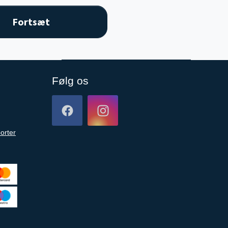
Følg os
orter