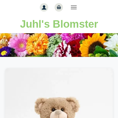
Gå til hoved-indhold
Juhl's Blomster